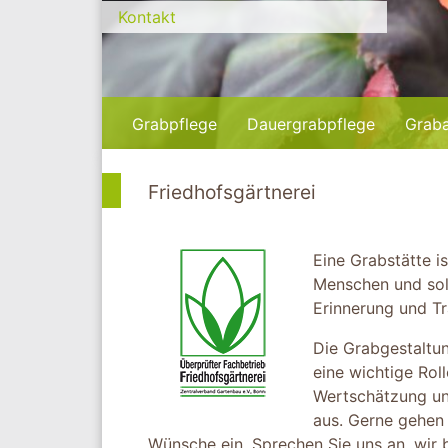
Kontakt
Grabpflege
Dauergrabpflege
Grab
Friedhofsgärtnerei
Eine Grabstätte is
Menschen und soll
Erinnerung und Tr
Die Grabgestaltun
eine wichtige Rol
Wertschätzung un
aus. Gerne gehen w
Wünsche ein. Sprechen Sie uns an, wir 